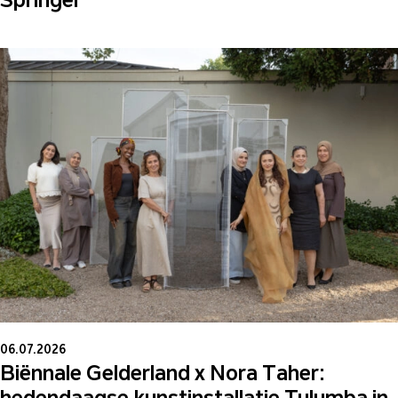
06.07.2026
Biënnale Gelderland x Nora Taher:
hedendaagse kunstinstallatie Tulumba in