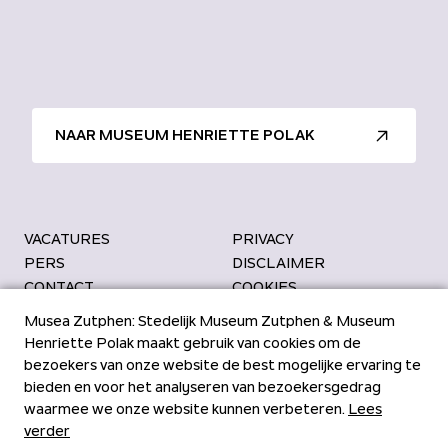
NAAR MUSEUM HENRIETTE POLAK
VACATURES
PRIVACY
PERS
DISCLAIMER
CONTACT
COOKIES
Bezoekadres
Kantoor Musea
Musea Zutphen: Stedelijk Museum Zutphen & Museum
’s Gravenhof 4
Kuiperstraat 13
Henriette Polak maakt gebruik van cookies om de
7201 DN Zutphen
7201 HG Zutphen
bezoekers van onze website de best mogelijke ervaring te
bieden en voor het analyseren van bezoekersgedrag
waarmee we onze website kunnen verbeteren.
Lees
verder
Bekijk Facebook van Musea Zu
Bekijk YouTube van Musea Z
Bekijk LinkedIn van Muse
Bekijk Instagram van M