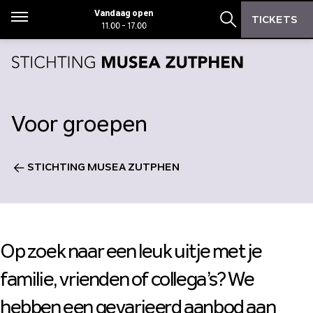
Zoeken
Zoeken
Vandaag open
TICKETS
Menu
11.00 - 17.00
Zoekbalk open
Voor groepen
STICHTING MUSEA ZUTPHEN
Op zoek naar een leuk uitje met je
familie, vrienden of collega’s? We
hebben een gevarieerd aanbod aan