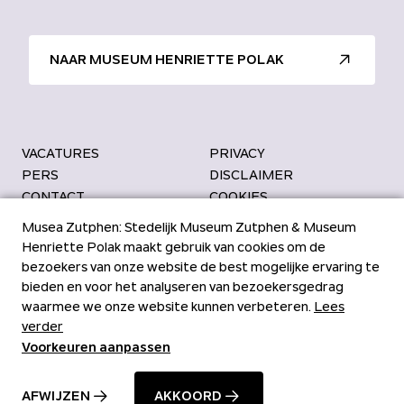
NAAR MUSEUM HENRIETTE POLAK
VACATURES
PRIVACY
PERS
DISCLAIMER
CONTACT
COOKIES
Bezoekadres
Kantoor Musea
Musea Zutphen: Stedelijk Museum Zutphen & Museum
’s Gravenhof 4
Kuiperstraat 13
Henriette Polak maakt gebruik van cookies om de
7201 DN Zutphen
7201 HG Zutphen
bezoekers van onze website de best mogelijke ervaring te
bieden en voor het analyseren van bezoekersgedrag
waarmee we onze website kunnen verbeteren.
Lees
verder
Bekijk Facebook van Musea Zu
Bekijk YouTube van Musea Z
Bekijk LinkedIn van Muse
Bekijk Instagram van M
Voorkeuren aanpassen
AFWIJZEN
AKKOORD