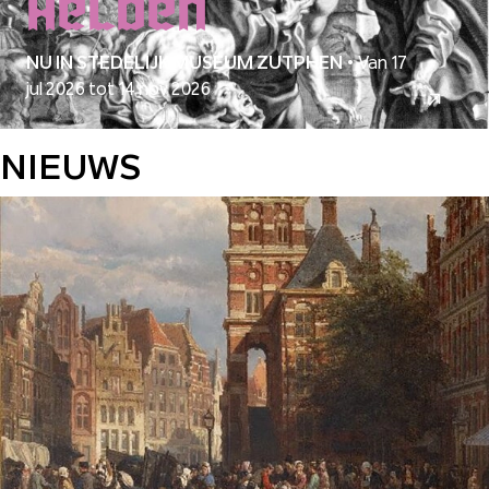
helden
NU IN STEDELIJK MUSEUM ZUTPHEN
•
Van 17
jul 2026 tot 14 nov 2026
NIEUWS