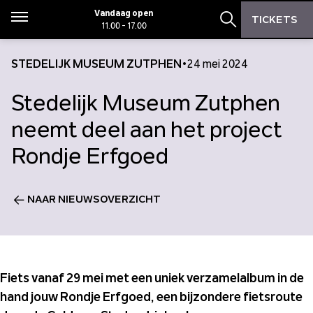
Zoeken
Zoeken
Vandaag open
TICKETS
Menu
11.00 - 17.00
Zoekbalk open
STEDELIJK MUSEUM ZUTPHEN
•
24 mei 2024
Stedelijk Museum Zutphen
neemt deel aan het project
Rondje Erfgoed
NAAR NIEUWSOVERZICHT
Fiets vanaf 29 mei met een uniek verzamelalbum in de
hand jouw Rondje Erfgoed, een bijzondere fietsroute