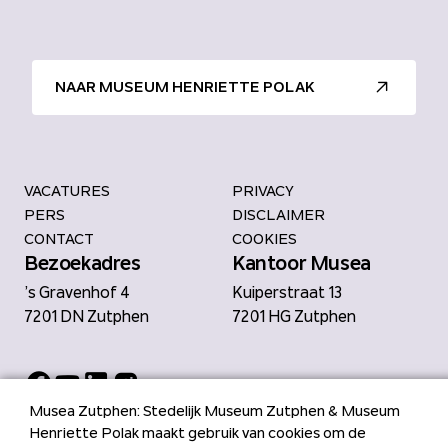
NAAR MUSEUM HENRIETTE POLAK
VACATURES
PRIVACY
PERS
DISCLAIMER
CONTACT
COOKIES
Bezoekadres
Kantoor Musea
’s Gravenhof 4
Kuiperstraat 13
7201 DN Zutphen
7201 HG Zutphen
Bekijk Facebook van Musea Zu
Bekijk YouTube van Musea Z
Bekijk LinkedIn van Muse
Bekijk Instagram van M
Musea Zutphen: Stedelijk Museum Zutphen & Museum
Henriette Polak maakt gebruik van cookies om de