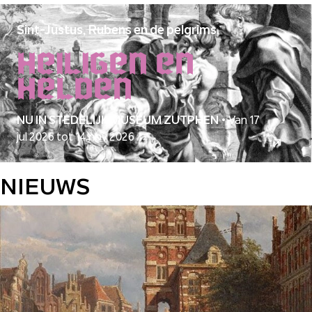
Sint-Justus, Rubens en de pelgrims
Heiligen en
helden
NU IN STEDELIJK MUSEUM ZUTPHEN
•
Van 17
jul 2026 tot 14 nov 2026
NIEUWS