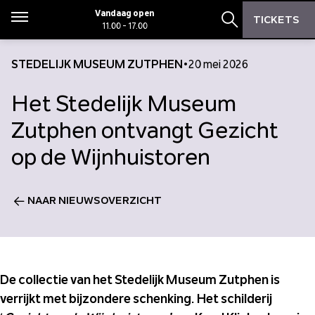
Zoeken
Zoeken
Vandaag open
TICKETS
Menu
11.00 - 17.00
Zoekbalk open
STEDELIJK MUSEUM ZUTPHEN
•
20 mei 2026
Het Stedelijk Museum
Zutphen ontvangt Gezicht
op de Wijnhuistoren
NAAR NIEUWSOVERZICHT
De collectie van het Stedelijk Museum Zutphen is
verrijkt met bijzondere schenking. Het schilderij