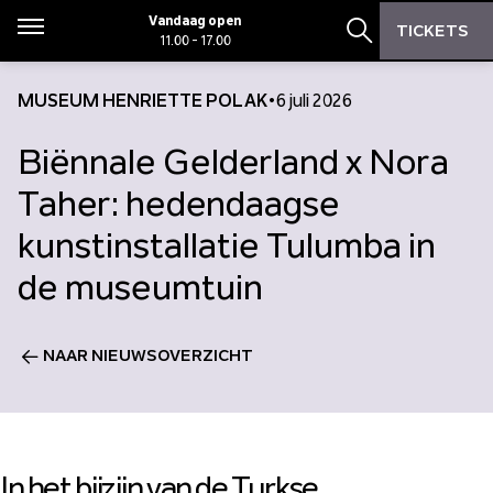
Zoeken
Zoeken
Vandaag open
TICKETS
Menu
11.00 - 17.00
Zoekbalk open
MUSEUM HENRIETTE POLAK
•
6 juli 2026
Biënnale Gelderland x Nora
Taher: hedendaagse
kunstinstallatie Tulumba in
de museumtuin
NAAR NIEUWSOVERZICHT
In het bijzijn van de Turkse