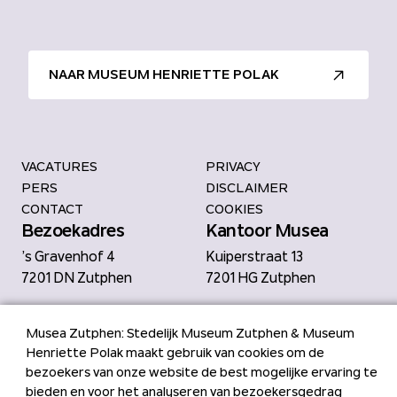
NAAR MUSEUM HENRIETTE POLAK
VACATURES
PRIVACY
PERS
DISCLAIMER
CONTACT
COOKIES
Bezoekadres
Kantoor Musea
’s Gravenhof 4
Kuiperstraat 13
7201 DN Zutphen
7201 HG Zutphen
Musea Zutphen: Stedelijk Museum Zutphen & Museum
Bekijk Facebook van Musea Zu
Bekijk YouTube van Musea Z
Bekijk LinkedIn van Muse
Bekijk Instagram van M
Henriette Polak maakt gebruik van cookies om de
bezoekers van onze website de best mogelijke ervaring te
bieden en voor het analyseren van bezoekersgedrag