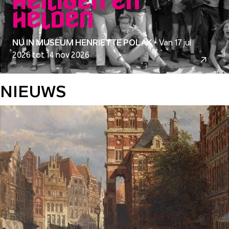
Heiligen en
helden
NU IN MUSEUM HENRIETTE POLAK
•
Van 17 jul
2026 tot 14 nov 2026
NIEUWS