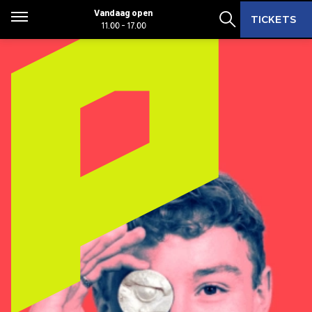
Zoeken
Zoeken
Vandaag open
TICKETS
Menu
11.00 - 17.00
Zoekbalk open