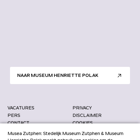
NAAR MUSEUM HENRIETTE POLAK
VACATURES
PRIVACY
PERS
DISCLAIMER
CONTACT
COOKIES
Bezoekadres
Kantoor Musea
Musea Zutphen: Stedelijk Museum Zutphen & Museum
’s Gravenhof 4
Kuiperstraat 13