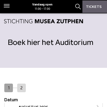
Zoeken
Zoeken
Vandaag open
TICKETS
Menu
11.00 - 17.00
Zoekbalk open
Boek hier het Auditorium
1
2
Datum