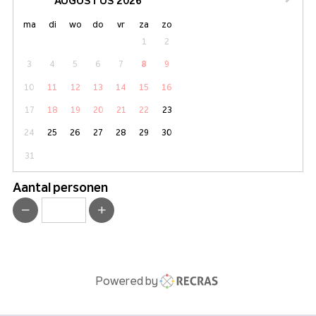
AUGUSTUS 2026
maandag
dinsdag
woensdag
donderdag
vrijdag
zaterdag
zondag
ma
di
wo
do
vr
za
zo
1
2
3
4
5
6
7
8
9
10
11
12
13
14
15
16
17
18
19
20
21
22
23
24
25
26
27
28
29
30
31
Aantal personen
Powered by