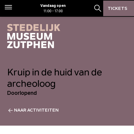
Zoeken
Zoeken
Vandaag open
TICKETS
Menu
11.00 - 17.00
Zoekbalk open
Kruip in de huid van de
archeoloog
Doorlopend
NAAR ACTIVITEITEN