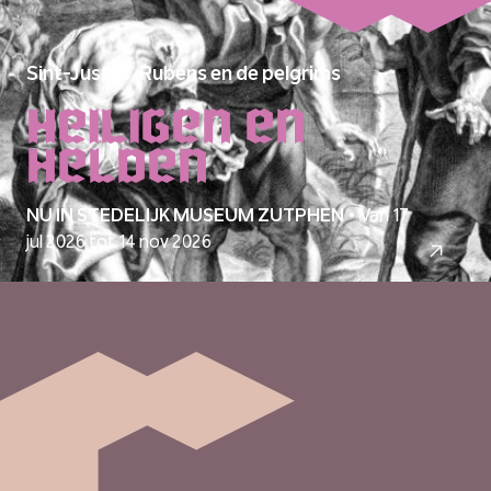
Sint-Justus, Rubens en de pelgrims
Heiligen en
helden
NU IN STEDELIJK MUSEUM ZUTPHEN
•
Van 17
jul 2026 tot 14 nov 2026