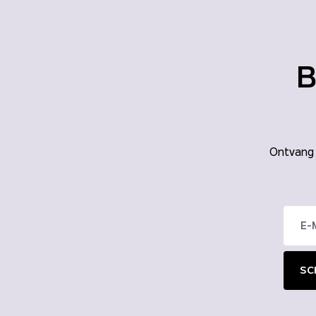
B
Ontvang m
SCH